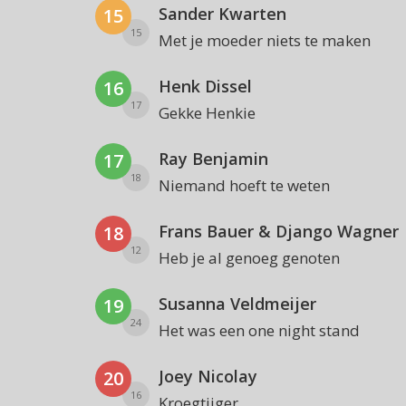
Sander Kwarten
15
15
Met je moeder niets te maken
Henk Dissel
16
17
Gekke Henkie
Ray Benjamin
17
18
Niemand hoeft te weten
Frans Bauer & Django Wagner
18
12
Heb je al genoeg genoten
Susanna Veldmeijer
19
24
Het was een one night stand
Joey Nicolay
20
16
Kroegtijger