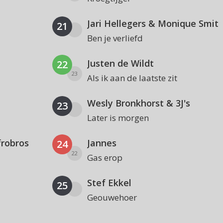
Jari Hellegers & Monique Smit
21
Ben je verliefd
Justen de Wildt
22
23
Als ik aan de laatste zit
Wesly Bronkhorst & 3J's
23
Later is morgen
frobros
Jannes
24
22
Gas erop
Stef Ekkel
25
Geouwehoer