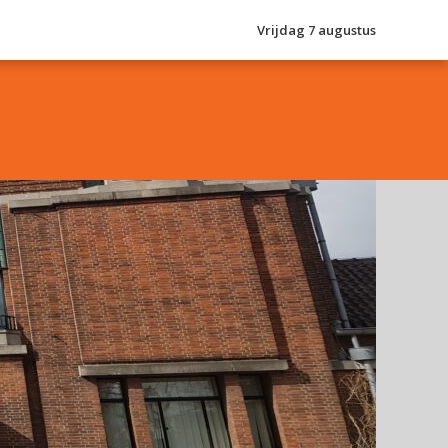
Vrijdag 7 augustus
Je luistert nu naar
uur 1 van 0
«
Vorig uur
Volgend uur
»