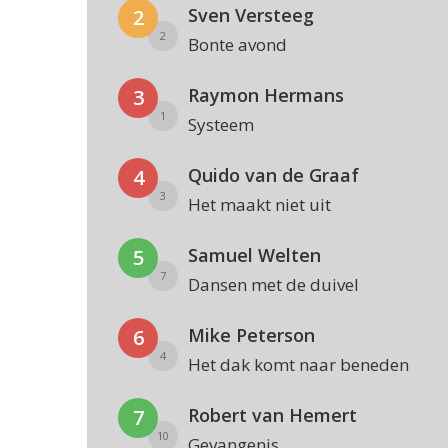
Sven Versteeg
2
2
Bonte avond
Raymon Hermans
3
1
Systeem
Quido van de Graaf
4
3
Het maakt niet uit
Samuel Welten
5
7
Dansen met de duivel
Mike Peterson
6
4
Het dak komt naar beneden
Robert van Hemert
7
10
Gevangenis