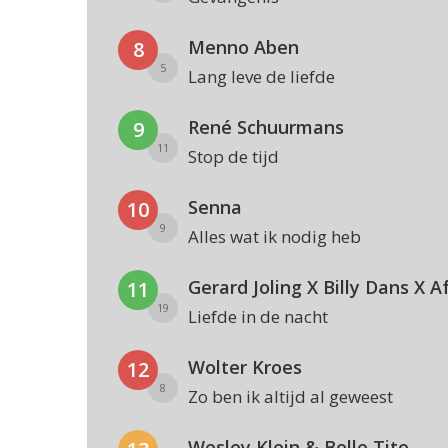
Menno Aben
8
5
Lang leve de liefde
René Schuurmans
9
11
Stop de tijd
Senna
10
9
Alles wat ik nodig heb
Gerard Joling X Billy Dans X A
11
19
Liefde in de nacht
Wolter Kroes
12
8
Zo ben ik altijd al geweest
Wesley Klein & Bolle Tito