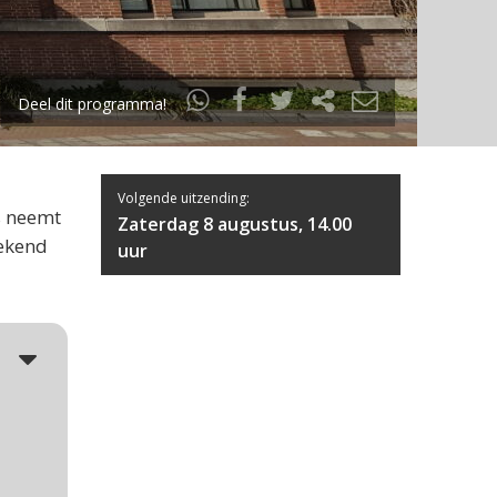
Deel dit programma!
Volgende uitzending:
s neemt
Zaterdag 8 augustus, 14.00
bekend
uur
5