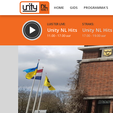
HOME
GIDS
PROGRAMMA’S
LUISTER LIVE:
STRAKS:
Unity NL Hits
Unity NL Hits
11.00 - 17.00 uur
17.00 - 19.00 uur
Inklappen