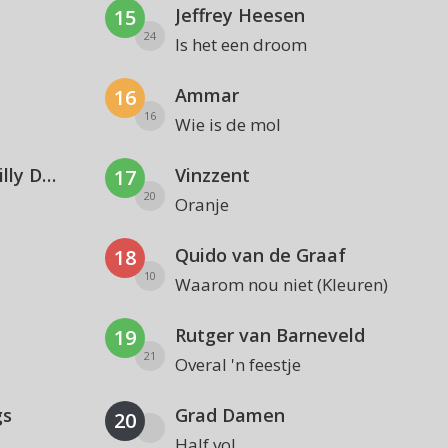
Jeffrey Heesen
15
24
Is het een droom
Ammar
16
16
Wie is de mol
La$$a X Poke X John West X Billy Dans
Vinzzent
17
20
Oranje
Quido van de Graaf
18
10
Waarom nou niet (Kleuren)
Rutger van Barneveld
19
21
Overal 'n feestje
gs
Grad Damen
20
Half vol