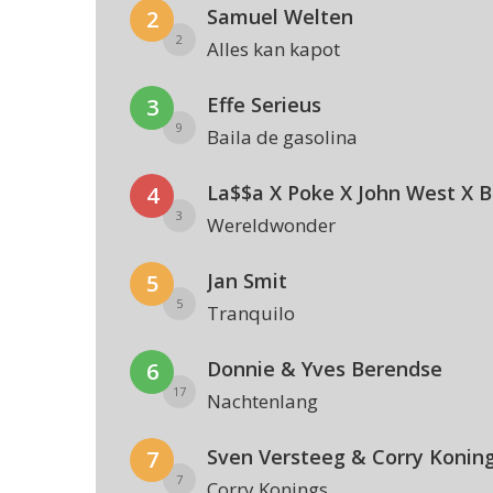
Samuel Welten
2
2
Alles kan kapot
Effe Serieus
3
9
Baila de gasolina
4
3
Wereldwonder
Jan Smit
5
5
Tranquilo
Donnie & Yves Berendse
6
17
Nachtenlang
Sven Versteeg & Corry Konin
7
7
Corry Konings