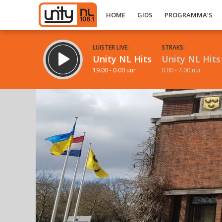
HOME
GIDS
PROGRAMMA’S
LUISTER LIVE:
STRAKS:
Unity NL Hits
Unity NL Hits
19.00 - 0.00 uur
0.00 - 7.00 uur
Inklappen