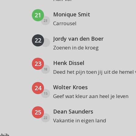
Monique Smit
21
23
Carrousel
Jordy van den Boer
22
Zoenen in de kroeg
Henk Dissel
23
18
Deed het pijn toen jij uit de hemel 
Wolter Kroes
24
15
Geef wat kleur aan heel je leven
Dean Saunders
25
22
Vakantie in eigen land
ahib