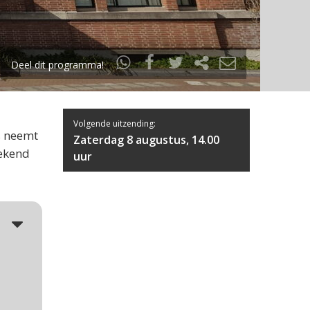
Deel dit programma!
Volgende uitzending:
s neemt
Zaterdag 8 augustus, 14.00
bekend
uur
5