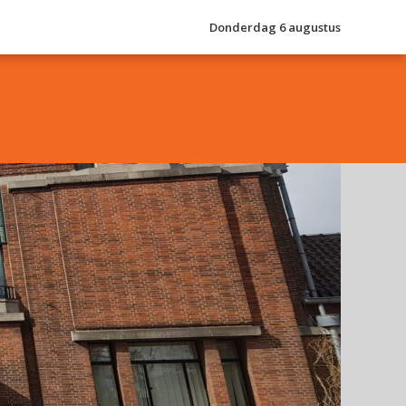
Donderdag 6 augustus
Je luistert nu naar
uur 1 van 0
«
Vorig uur
Volgend uur
»