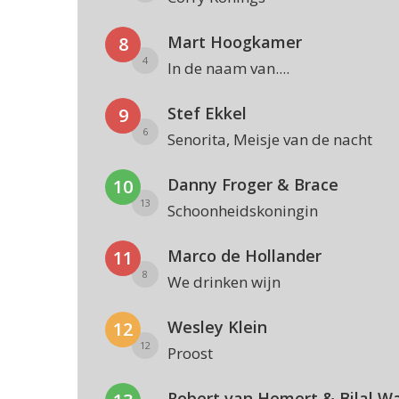
Mart Hoogkamer
8
4
In de naam van....
Stef Ekkel
9
6
Senorita, Meisje van de nacht
Danny Froger & Brace
10
13
Schoonheidskoningin
Marco de Hollander
11
8
We drinken wijn
Wesley Klein
12
12
Proost
Robert van Hemert & Bilal W