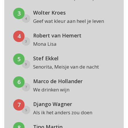
Wolter Kroes
3
4
Geef wat kleur aan heel je leven
Robert van Hemert
4
3
Mona Lisa
Stef Ekkel
5
9
Senorita, Meisje van de nacht
Marco de Hollander
6
7
We drinken wijn
Django Wagner
7
5
Als ik het anders zou doen
Tino Martin
8