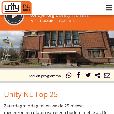
LUISTER LIVE:
STRAKS:
Rondje Regio
Unity NL Hits
19.00 - 19.00 uur
19.00 - 0.00 uur
uur 1 van 0
Vorig uur
Volgend uur
Inklappen
Deel dit programma!
Unity NL Top 25
Zaterdagmiddag tellen we de 25 meest
meegezongen platen van eigen bodem met je af. De