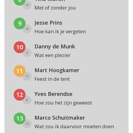
19
Met of zonder jou
Jesse Prins
9
10
Hoe kan ik je vergeten
Danny de Munk
10
6
Wat een plezier
Mart Hoogkamer
11
11
Feest in de tent
Yves Berendse
12
8
Hoe zou het zijn geweest
Marco Schuitmaker
13
15
Wat zou ik daarvoor moeten doen