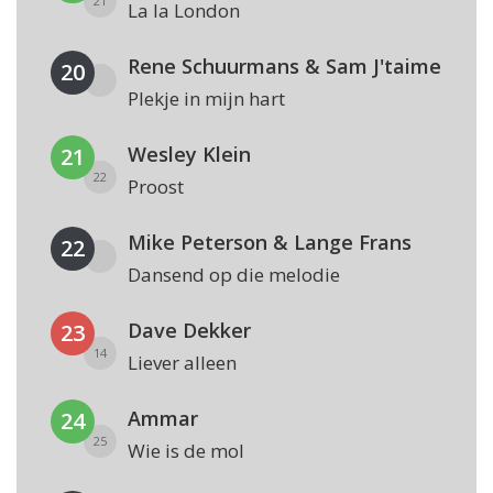
21
La la London
Rene Schuurmans & Sam J'taime
20
Plekje in mijn hart
Wesley Klein
21
22
Proost
Mike Peterson & Lange Frans
22
Dansend op die melodie
Dave Dekker
23
14
Liever alleen
Ammar
24
25
Wie is de mol