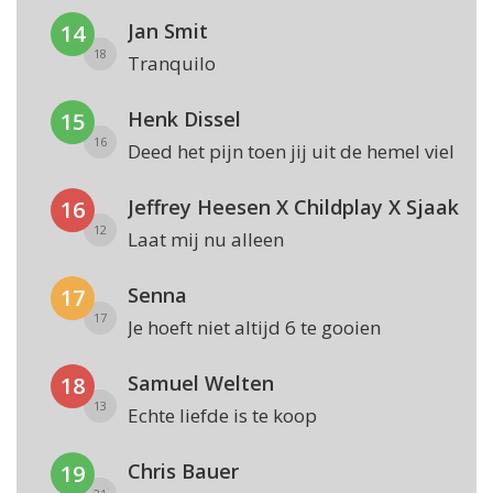
Jan Smit
14
18
Tranquilo
Henk Dissel
15
16
Deed het pijn toen jij uit de hemel viel
Jeffrey Heesen X Childplay X Sjaak
16
12
Laat mij nu alleen
Senna
17
17
Je hoeft niet altijd 6 te gooien
Samuel Welten
18
13
Echte liefde is te koop
Chris Bauer
19