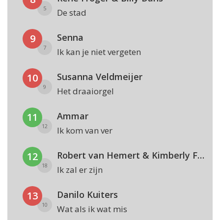
5
De stad
Senna
9
7
Ik kan je niet vergeten
Susanna Veldmeijer
10
9
Het draaiorgel
Ammar
11
12
Ik kom van ver
Robert van Hemert & Kimberly Fransens
12
18
Ik zal er zijn
Danilo Kuiters
13
10
Wat als ik wat mis