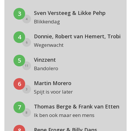
Sven Versteeg & Likke Pehp
3
4
Blikkendag
Donnie, Robert van Hemert, Trobi
4
6
Wegenwacht
Vinzzent
5
11
Bandolero
Martin Morero
6
3
Spijt is voor later
Thomas Berge & Frank van Etten
7
8
Ik ben ook maar een mens
Rene Froger & Billy Dans
8