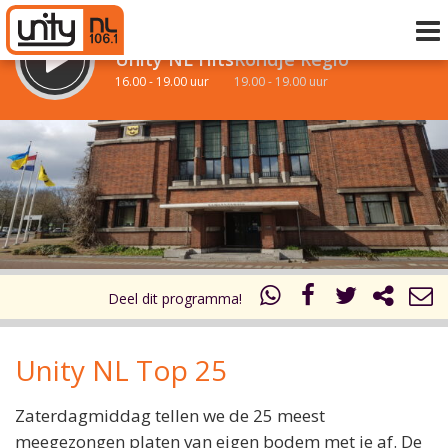
LUISTER LIVE:
STRAKS:
Unity NL Hits
Rondje Regio
16.00 - 19.00 uur
19.00 - 19.00 uur
uur 1 van 0
Vorig uur
Volgend uur
Inklappen
Deel dit programma!
Unity NL Top 25
Zaterdagmiddag tellen we de 25 meest
meegezongen platen van eigen bodem met je af. De