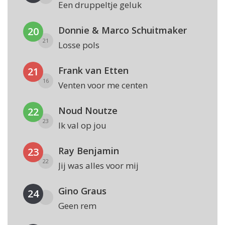
Een druppeltje geluk
Donnie & Marco Schuitmaker
20
21
Losse pols
Frank van Etten
21
16
Venten voor me centen
Noud Noutze
22
23
Ik val op jou
Ray Benjamin
23
22
Jij was alles voor mij
Gino Graus
24
Geen rem