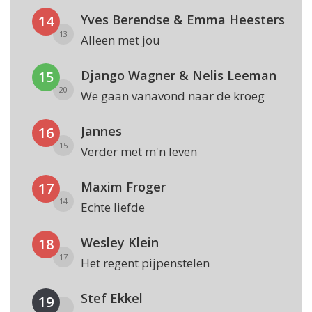
Yves Berendse & Emma Heesters
14
13
Alleen met jou
Django Wagner & Nelis Leeman
15
20
We gaan vanavond naar de kroeg
Jannes
16
15
Verder met m'n leven
Maxim Froger
17
14
Echte liefde
Wesley Klein
18
17
Het regent pijpenstelen
Stef Ekkel
19