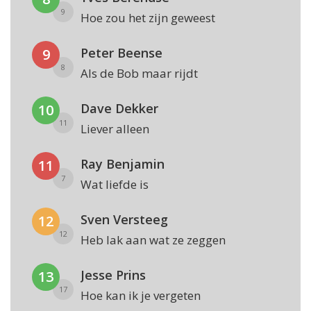
9
Hoe zou het zijn geweest
Peter Beense
9
8
Als de Bob maar rijdt
Dave Dekker
10
11
Liever alleen
Ray Benjamin
11
7
Wat liefde is
Sven Versteeg
12
12
Heb lak aan wat ze zeggen
Jesse Prins
13
17
Hoe kan ik je vergeten