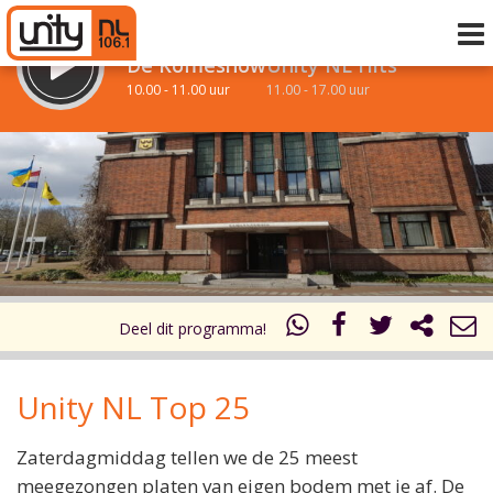
LUISTER LIVE:
STRAKS:
De Koffieshow
Unity NL Hits
10.00 - 11.00 uur
11.00 - 17.00 uur
uur 1 van 0
Vorig uur
Volgend uur
Inklappen
Deel dit programma!
Unity NL Top 25
Zaterdagmiddag tellen we de 25 meest
meegezongen platen van eigen bodem met je af. De