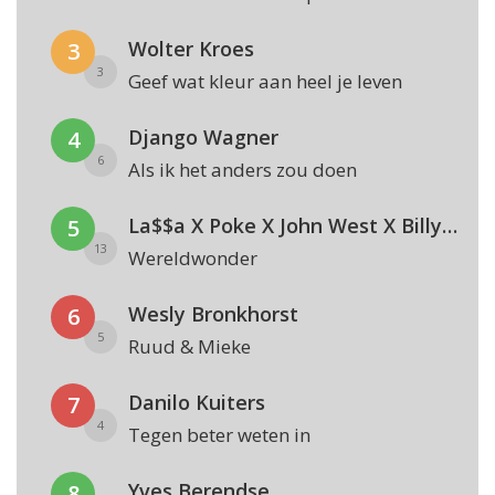
Wolter Kroes
3
3
Geef wat kleur aan heel je leven
Django Wagner
4
6
Als ik het anders zou doen
La$$a X Poke X John West X Billy Dans
5
13
Wereldwonder
Wesly Bronkhorst
6
5
Ruud & Mieke
Danilo Kuiters
7
4
Tegen beter weten in
Yves Berendse
8