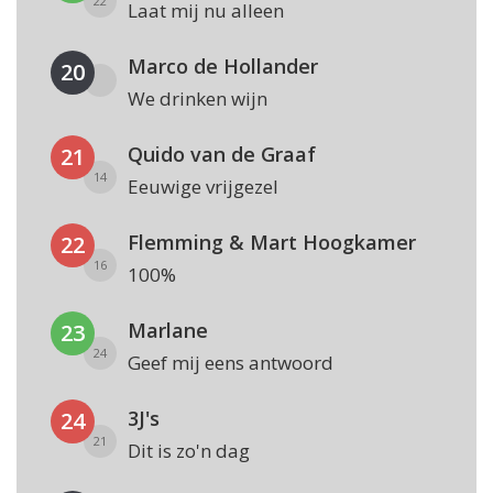
22
Laat mij nu alleen
Marco de Hollander
20
We drinken wijn
Quido van de Graaf
21
14
Eeuwige vrijgezel
Flemming & Mart Hoogkamer
22
16
100%
Marlane
23
24
Geef mij eens antwoord
3J's
24
21
Dit is zo'n dag