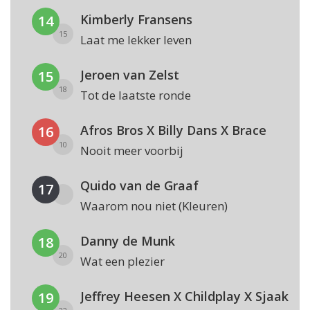
Kimberly Fransens
14
15
Laat me lekker leven
Jeroen van Zelst
15
18
Tot de laatste ronde
Afros Bros X Billy Dans X Brace
16
10
Nooit meer voorbij
Quido van de Graaf
17
Waarom nou niet (Kleuren)
Danny de Munk
18
20
Wat een plezier
Jeffrey Heesen X Childplay X Sjaak
19