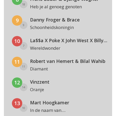
18
Heb je al genoeg genoten
Danny Froger & Brace
9
9
Schoonheidskoningin
La$$a X Poke X John West X Billy Dans
10
7
Wereldwonder
Robert van Hemert & Bilal Wahib
11
11
Diamant
Vinzzent
12
14
Oranje
Mart Hoogkamer
13
10
In de naam van....