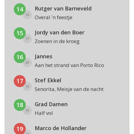
Rutger van Barneveld
14
16
Overal 'n feestje
Jordy van den Boer
15
17
Zoenen in de kroeg
Jannes
16
20
Aan het strand van Porto Rico
Stef Ekkel
17
12
Senorita, Meisje van de nacht
Grad Damen
18
19
Half vol
Marco de Hollander
19