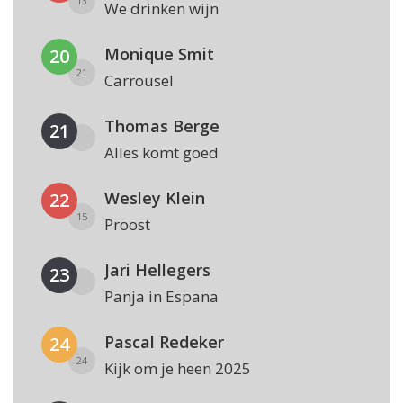
13
We drinken wijn
Monique Smit
20
21
Carrousel
Thomas Berge
21
Alles komt goed
Wesley Klein
22
15
Proost
Jari Hellegers
23
Panja in Espana
Pascal Redeker
24
24
Kijk om je heen 2025