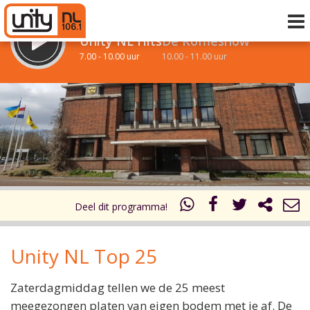
LUISTER LIVE:
STRAKS:
Unity NL Hits
De Koffieshow
7.00 - 10.00 uur
10.00 - 11.00 uur
uur 1 van 0
Vorig uur
Volgend uur
Inklappen
Deel dit programma!
Unity NL Top 25
Zaterdagmiddag tellen we de 25 meest
meegezongen platen van eigen bodem met je af. De