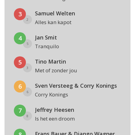
Samuel Welten
3
2
Alles kan kapot
Jan Smit
4
5
Tranquilo
Tino Martin
5
3
Met of zonder jou
Sven Versteeg & Corry Konings
6
6
Corry Konings
Jeffrey Heesen
7
8
Is het een droom
Frans Bauer & Django Wagner
8